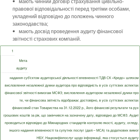
мають чинний договір страхування цивільно-
правової відповідальності перед третіми особами,
укладений відповідно до положень чинного
законодавства;
мають досвід проведення аудиту фінансової
звітності страхових компаній.
1
Мета
аудиту
надання суб’єктом аудиторської діяльності впевненості ТДВ СК «Кредо» шляхом
висловлення незалежної думки аудитора про відповідність в усіх суттєвих аспектах
фінансової звітності вимогам МСФЗ; висловлення аудитором незалежної думки про
те, чи фінансова звітність відображає достовірно, в усіх суттєвих аспектах
фінансовий стан Товариства на 31.12.2022 р., його фінансові результати та рух
грошових коштів за рік, що закінчився на зазначену дату, відповідно до МСФЗ. Аудит
проводиться відповідно до Міжнародних стандартів контролю якості, аудиту, огляду,
іншого надання впевненості та супутніх послуг (далі – МСА) та додаткових вимог
НБУ, Нацкомфінпослуг щодо інформації, яка стосується аудиту