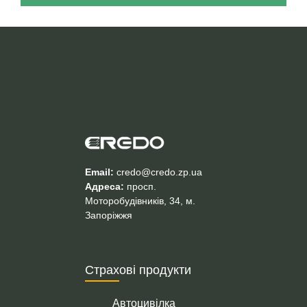
Email:
credo@credo.zp.ua
Адреса:
просп.
Моторобудівників, 34, м.
Запоріжжя
Страхові продукти
Автоцивілка