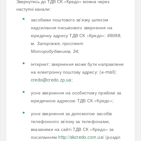
Звернутись до ТДВ СК «Кредо» можна через
наступні канали:
засобами поштового зв’язку шляхом
надсилання письмового звернення на
юридичну адресу ТДВ СК «Кредо»:
69098,
м. Запоріжжя, проспект
Моторобудівників, 34;
інтернет: звернення може бути направлене
на електронну поштову адресу: (е-mail):
credo@credo.zp.ua
;
усне звернення на особистому прийомі за
юридичною адресою ТДВ СК «Кредо»;
усне звернення за допомогою засобів
телефонного зв’язку за телефонами,
вказаними на сайті ТДВ СК «Кредо» за
посиланням
http://skcredo.com.ua/
(розділ