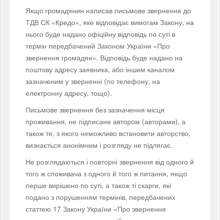
Якщо громадянин написав письмове звернення до
ТДВ СК «Кредо», яке відповідає вимогам Закону, на
нього буде надано офіційну відповідь по суті в
термін передбачений Законом України «Про
звернення громадян». Відповідь буде надано на
поштову адресу заявника, або іншим каналом
зазначеним у зверненні (по телефону, на
електронну адресу, тощо).
Письмове звернення без зазначення місця
проживання, не підписане автором (авторами), а
також те, з якого неможливо встановити авторство,
визнається анонімним і розгляду не підлягає.
Не розглядаються і повторні звернення від одного й
того ж споживача з одного й того ж питання, якщо
перше вирішено по суті, а також ті скарги, які
подано з порушенням термінів, передбачених
статтею 17 Закону України «Про звернення