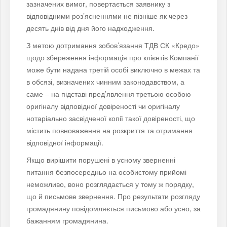
зазначених вимог, повертається заявнику з
відповідними роз’ясненнями не пізніше як через
десять днів від дня його надходження.
З метою дотримання зобов’язання ТДВ СК «Кредо»
щодо збереження інформація про клієнтів Компанії
може бути надана третій особі виключно в межах та
в обсязі, визначених чинним законодавством, а
саме – на підставі пред’явлення третьою особою
оригіналу відповідної довіреності чи оригіналу
нотаріально засвідченої копії такої довіреності, що
містить повноваження на розкриття та отримання
відповідної інформації.
Якщо вирішити порушені в усному зверненні
питання безпосередньо на особистому прийомі
неможливо, воно розглядається у тому ж порядку,
що й письмове звернення. Про результати розгляду
громадянину повідомляється письмово або усно, за
бажанням громадянина.